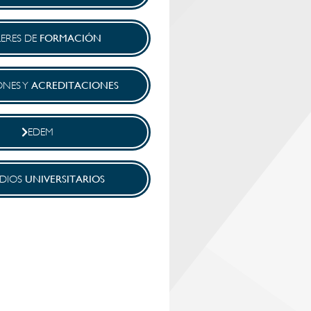
FORMACIÓN
LERES DE
ACREDITACIONES
ONES Y
EDEM
UNIVERSITARIOS
UDIOS