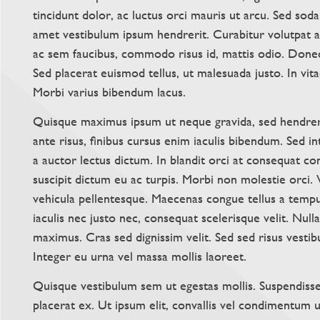
tincidunt dolor, ac luctus orci mauris ut arcu. Sed sodal
amet vestibulum ipsum hendrerit. Curabitur volutpat a
ac sem faucibus, commodo risus id, mattis odio. Done
Sed placerat euismod tellus, ut malesuada justo. In vi
Morbi varius bibendum lacus.
Quisque maximus ipsum ut neque gravida, sed hendreri
ante risus, finibus cursus enim iaculis bibendum. Sed i
a auctor lectus dictum. In blandit orci at consequat co
suscipit dictum eu ac turpis. Morbi non molestie orci
vehicula pellentesque. Maecenas congue tellus a tempus
iaculis nec justo nec, consequat scelerisque velit. Null
maximus. Cras sed dignissim velit. Sed sed risus vestibul
Integer eu urna vel massa mollis laoreet.
Quisque vestibulum sem ut egestas mollis. Suspendisse
placerat ex. Ut ipsum elit, convallis vel condimentum 