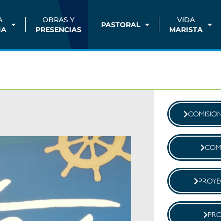
A
OBRAS Y
VIDA
PASTORAL
IA
PRESENCIAS
MARISTA
COMISIO
COM
PROY
PR