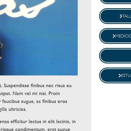
TAL
MEDICI
EST
. Suspendisse finibus nec risus eu
utpat. Nam vel mi nisi. Proin
 faucibus augue, ac finibus eros
lla ultricies.
as efficitur lectus in elit lacinia, in
lerisque condimentum, erat augue