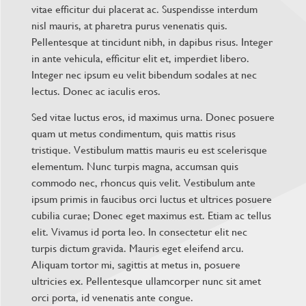
vitae efficitur dui placerat ac. Suspendisse interdum
nisl mauris, at pharetra purus venenatis quis.
Pellentesque at tincidunt nibh, in dapibus risus. Integer
in ante vehicula, efficitur elit et, imperdiet libero.
Integer nec ipsum eu velit bibendum sodales at nec
lectus. Donec ac iaculis eros.
Sed vitae luctus eros, id maximus urna. Donec posuere
quam ut metus condimentum, quis mattis risus
tristique. Vestibulum mattis mauris eu est scelerisque
elementum. Nunc turpis magna, accumsan quis
commodo nec, rhoncus quis velit. Vestibulum ante
ipsum primis in faucibus orci luctus et ultrices posuere
cubilia curae; Donec eget maximus est. Etiam ac tellus
elit. Vivamus id porta leo. In consectetur elit nec
turpis dictum gravida. Mauris eget eleifend arcu.
Aliquam tortor mi, sagittis at metus in, posuere
ultricies ex. Pellentesque ullamcorper nunc sit amet
orci porta, id venenatis ante congue.