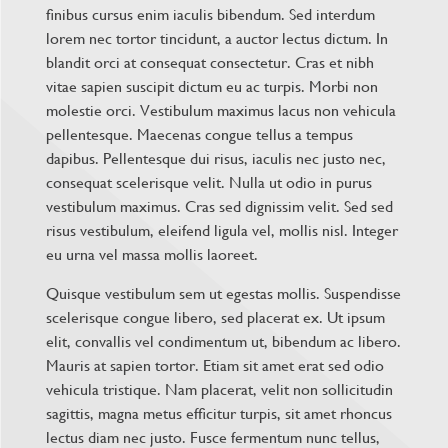
finibus cursus enim iaculis bibendum. Sed interdum
lorem nec tortor tincidunt, a auctor lectus dictum. In
blandit orci at consequat consectetur. Cras et nibh
vitae sapien suscipit dictum eu ac turpis. Morbi non
molestie orci. Vestibulum maximus lacus non vehicula
pellentesque. Maecenas congue tellus a tempus
dapibus. Pellentesque dui risus, iaculis nec justo nec,
consequat scelerisque velit. Nulla ut odio in purus
vestibulum maximus. Cras sed dignissim velit. Sed sed
risus vestibulum, eleifend ligula vel, mollis nisl. Integer
eu urna vel massa mollis laoreet.
Quisque vestibulum sem ut egestas mollis. Suspendisse
scelerisque congue libero, sed placerat ex. Ut ipsum
elit, convallis vel condimentum ut, bibendum ac libero.
Mauris at sapien tortor. Etiam sit amet erat sed odio
vehicula tristique. Nam placerat, velit non sollicitudin
sagittis, magna metus efficitur turpis, sit amet rhoncus
lectus diam nec justo. Fusce fermentum nunc tellus,