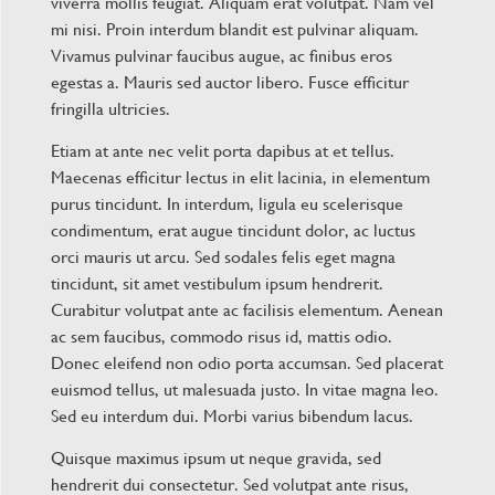
viverra mollis feugiat. Aliquam erat volutpat. Nam vel
mi nisi. Proin interdum blandit est pulvinar aliquam.
Vivamus pulvinar faucibus augue, ac finibus eros
egestas a. Mauris sed auctor libero. Fusce efficitur
fringilla ultricies.
Etiam at ante nec velit porta dapibus at et tellus.
Maecenas efficitur lectus in elit lacinia, in elementum
purus tincidunt. In interdum, ligula eu scelerisque
condimentum, erat augue tincidunt dolor, ac luctus
orci mauris ut arcu. Sed sodales felis eget magna
tincidunt, sit amet vestibulum ipsum hendrerit.
Curabitur volutpat ante ac facilisis elementum. Aenean
ac sem faucibus, commodo risus id, mattis odio.
Donec eleifend non odio porta accumsan. Sed placerat
euismod tellus, ut malesuada justo. In vitae magna leo.
Sed eu interdum dui. Morbi varius bibendum lacus.
Quisque maximus ipsum ut neque gravida, sed
hendrerit dui consectetur. Sed volutpat ante risus,